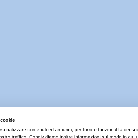
 cookie
rsonalizzare contenuti ed annunci, per fornire funzionalità dei soc
ostro traffico. Condividiamo inoltre informazioni sul modo in cui u